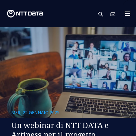
search
Conta
MER, 22 GENNAIO 2025
Un webinar di NTT DATA e
Artiness per il progetto