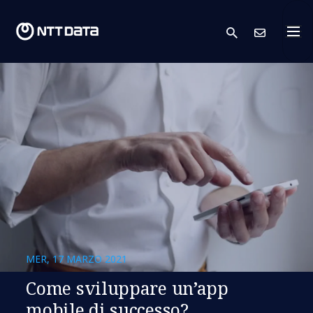
search
Conta
MER, 17 MARZO 2021
Come sviluppare un’app
mobile di successo?