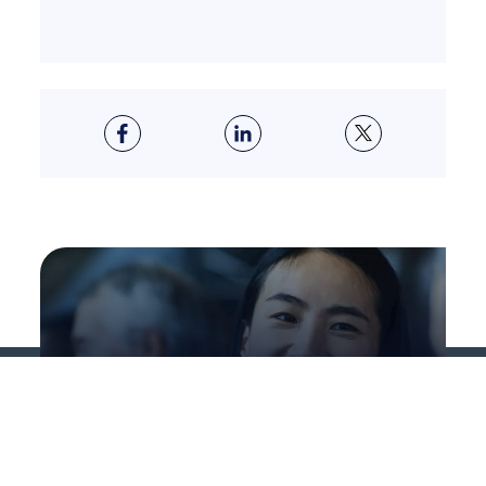
ABOUT US
Crea nuovo valore per il
tuo business