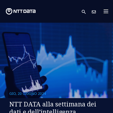
search
Conta
GIO, 20 GIUGNO 2024
NTT DATA alla settimana dei
dati e dell’intelligenza