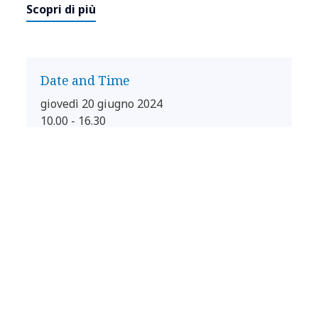
Scopri di più
Date and Time
giovedì 20 giugno 2024
10.00 - 16.30
Add to calendar
Location
SpazioPola
Via Pola 9
Milano