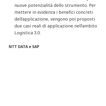
nuove potenzialità dello strumento. Per
mettere in evidenza i benefici concreti
dell’applicazione, vengono poi proposti
due casi reali di applicazione nell’ambito
Logistica 3.0.
NTT DATA e SAP
NTT DATA offre una gamma completa di servizi
dedicati alle soluzioni SAP per supportare i
clienti in tutto il mondo.
La profonda conoscenza dei processi sia IT che di
Business, unita a oltre 25 anni di esperienza
nell’implementazione delle applicazioni SAP, ci
garantisce un livello di eccellenza consolidato
nella realizzazione di piattaforme IT efficienti e