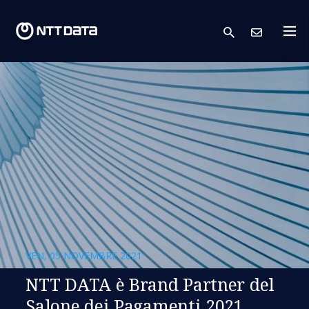
search
Conta
VEN, 05 NOVEMBRE 2021
NTT DATA è Brand Partner del
Salone dei Pagamenti 2021