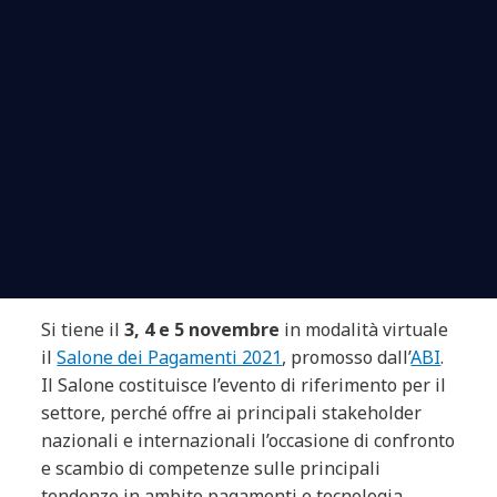
Si tiene il
3, 4 e 5 novembre
in modalità virtuale
il
Salone dei Pagamenti 2021
, promosso dall’
ABI
.
Il Salone costituisce l’evento di riferimento per il
settore, perché offre ai principali stakeholder
nazionali e internazionali l’occasione di confronto
e scambio di competenze sulle principali
tendenze in ambito pagamenti e tecnologia.