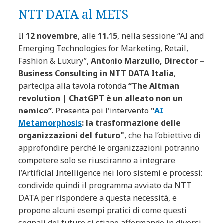
NTT DATA al METS
Il
12 novembre
, alle
11.15
, nella sessione
“AI and
Emerging Technologies for Marketing, Retail,
Fashion & Luxury”,
Antonio Marzullo, Director –
Business Consulting in NTT DATA Italia
,
partecipa alla tavola rotonda
“The Altman
revolution | ChatGPT è un alleato non un
nemico”
. Presenta poi l'intervento
"
AI
Metamorphosis
: la trasformazione delle
organizzazioni del futuro"
, che ha l’obiettivo di
approfondire perché le organizzazioni potranno
competere solo se riusciranno a integrare
l’Artificial Intelligence nei loro sistemi e processi:
condivide quindi il programma avviato da NTT
DATA per rispondere a questa necessità, e
propone alcuni esempi pratici di come questi
segnali del futuro si stiano affermando in diversi