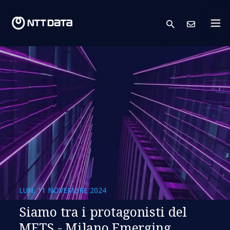
search
Conta
LUN, 11 NOVEMBRE 2024
Siamo tra i protagonisti del
METS - Milano Emerging