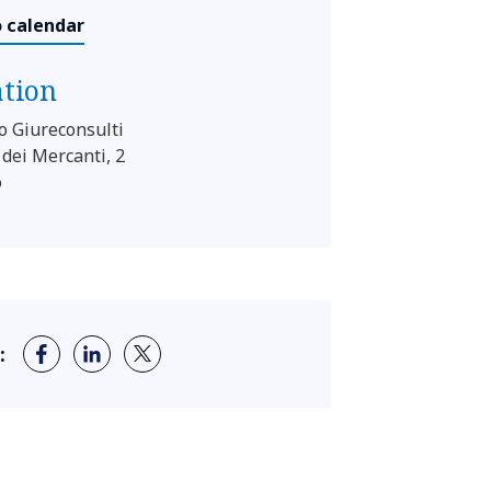
o calendar
ation
o Giureconsulti
 dei Mercanti, 2
o
: