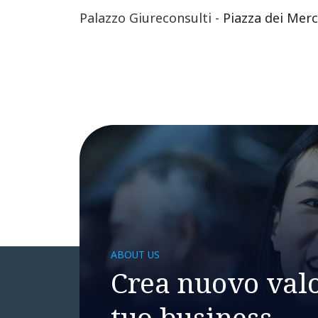
Palazzo Giureconsulti -
Piazza dei Merc
ABOUT US
Crea nuovo valo
tuo business