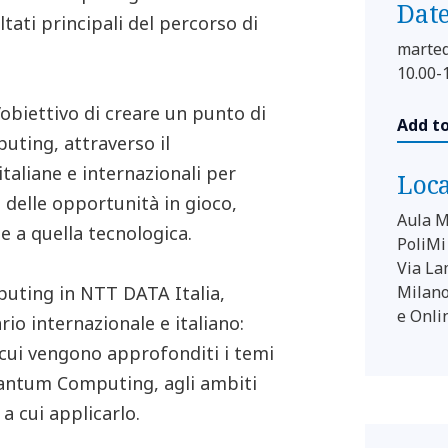
Dat
tati principali del percorso di
marted
10.00-
’obiettivo di creare un punto di
Add t
uting, attraverso il
italiane e internazionali per
Loc
elle opportunità in gioco,
Aula M
 a quella tecnologica.
PoliMi
Via La
uting in NTT DATA Italia,
Milan
e Onli
rio internazionale e italiano:
 cui vengono approfonditi i temi
Quantum Computing, agli ambiti
 a cui applicarlo.