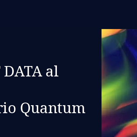
 DATA al
orio Quantum