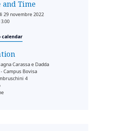
e and Time
ì 29 novembre 2022
13.00
o calendar
ation
agna Carassa e Dadda
 - Campus Bovisa
mbruschini 4
o
ne