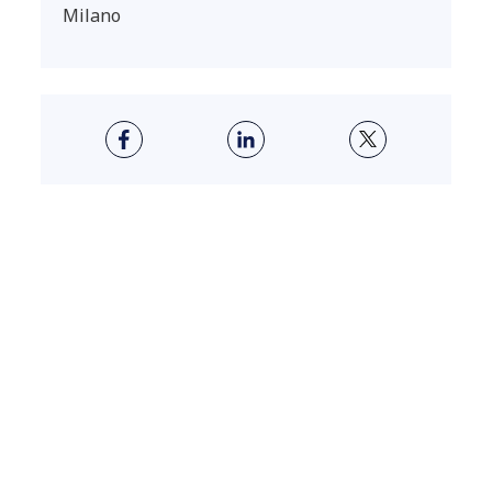
Milano
ABOUT US
Crea nuovo valore per il
tuo business