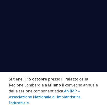
Si tiene il
15 ottobre
presso il Palazzo della
Regione Lombardia a
Milano
il convegno annuale
della sezione componentistica
ANIMP –
Associazione Nazionale di Impiantistica
Industriale
.