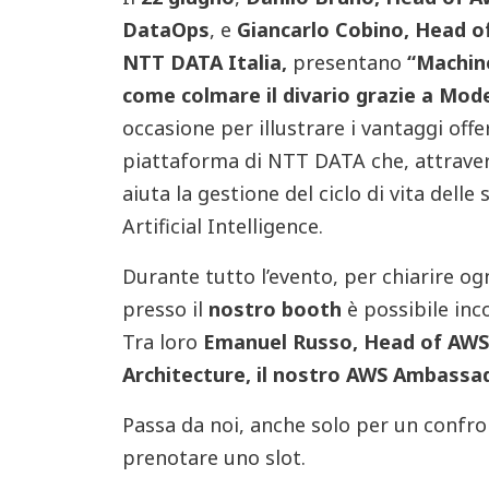
DataOps
, e
Giancarlo Cobino, Head o
NTT DATA Italia,
presentano
“Machine
come colmare il divario grazie a Mo
occasione per illustrare i vantaggi offe
piattaforma di NTT DATA che, attraver
aiuta la gestione del ciclo di vita dell
Artificial Intelligence.
Durante tutto l’evento, per chiarire og
presso il
nostro booth
è possibile inc
Tra loro
Emanuel Russo, Head of AWS
Architecture, il nostro AWS Ambassa
Passa da noi, anche solo per un confr
prenotare uno slot.