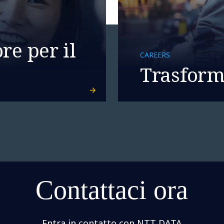
re per il
CAREERS
Trasforma
Contattaci ora
Entra in contatto con NTT DATA