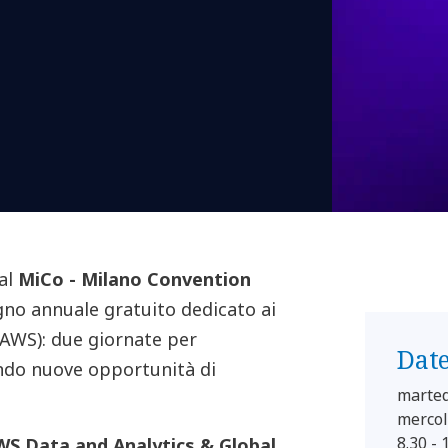
 al
MiCo - Milano Convention
gno annuale gratuito dedicato ai
(AWS): due giornate per
Dat
ndo nuove opportunità di
marted
mercol
8.30 - 
WS Data and Analytics & Global