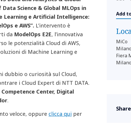
f Data Science & Global MLOps in
Add t
 Learning e Artificial Intelligence:
delOps e AWS”.
L’intervento è
Loc
rti da
ModelOps E2E
, l’innovativa
MiCo
so le potenzialità Cloud di AWS,
Milano
e soluzioni di Machine Learning e
Fiera 
Milan
ni dubbio o curiosità sul Cloud,
ontrare i Cloud Expert di NTT DATA.
 Competence Center, Digital
dor
.
Share
onto veloce, oppure
clicca qui
per