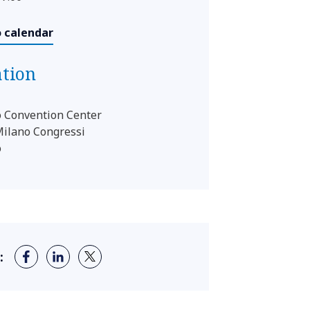
o calendar
ation
 Convention Center
Milano Congressi
o
: