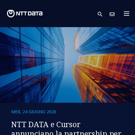
search
Conta
MER, 24 GIUGNO 2026
NTT DATA e Cursor
annunciano la partnership per