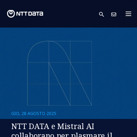
search
Conta
GIO, 28 AGOSTO 2025
NTT DATA e Mistral AI
collaborano per plasmare il