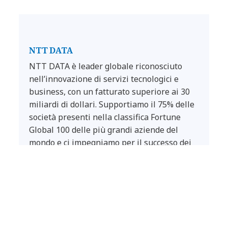
NTT DATA
NTT DATA è leader globale riconosciuto
nell’innovazione di servizi tecnologici e
business, con un fatturato superiore ai 30
miliardi di dollari. Supportiamo il 75% delle
società presenti nella classifica Fortune
Global 100 delle più grandi aziende del
mondo e ci impegniamo per il successo dei
nostri clienti attraverso l’innovazione,
l’ottimizzazione e la trasformazione digitale.
Come società Global Top Employer contiamo
su una presenza globale in oltre 50 paesi e
una rete internazionale di aziende partner
e start-up. I nostri servizi comprendono, tra