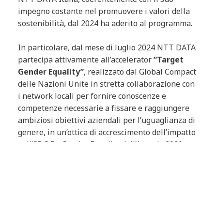
impegno costante nel promuovere i valori della
sostenibilità, dal 2024 ha aderito al programma.
In particolare, dal mese di luglio 2024 NTT DATA
partecipa attivamente all’accelerator
“Target
Gender Equality”
, realizzato dal Global Compact
delle Nazioni Unite in stretta collaborazione con
i network locali per fornire conoscenze e
competenze necessarie a fissare e raggiungere
ambiziosi obiettivi aziendali per l’uguaglianza di
genere, in un’ottica di accrescimento dell’impatto
sull’SDG 5 - Gender Equality dell’Agenda 2030
ONU e, in particolare, sul rafforzamento della
leadership femminile e la riduzione del gender
pay gap.
L'iniziativa si compone di workshop di capacity
building e incontri di apprendimento tra pari,