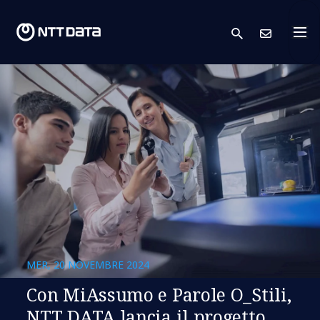
search
Conta
MER, 20 NOVEMBRE 2024
Con MiAssumo e Parole O_Stili,
NTT DATA lancia il progetto