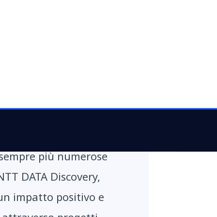
Share
ogetto riflette il nostro
ne: uniamo risorse,
à partendo dai reali
 fungendo da connettori tra
 e le startup. Attraverso
Innovation Contest, e
e sempre più numerose
 NTT DATA Discovery,
n impatto positivo e