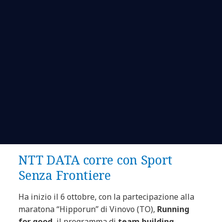
NTT DATA corre con Sport
Senza Frontiere
Ha inizio il 6 ottobre, con la partecipazione alla
maratona “Hipporun” di Vinovo (TO),
Running
for good
, il programma di
team building,