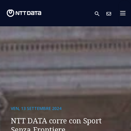
search
Conta
VEN, 13 SETTEMBRE 2024
NTT DATA corre con Sport
Senza Frontiere