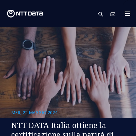
search
Conta
MER, 22 MAGGIO 2024
NTT DATA Italia ottiene la
certificazione sulla parità di