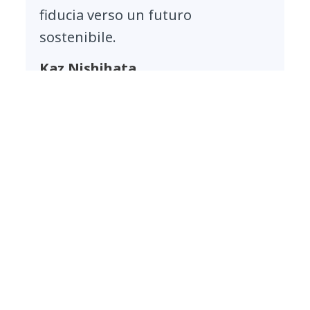
fiducia verso un futuro
sostenibile.
Kaz Nishihata
Director and Senior Executive Vice
President di NTT DATA Group Corporation
NTT DATA si impegna a realizzare un futuro
sostenibile sviluppando servizi e soluzioni che
rigenerano il nostro pianeta, accelerano la
crescita sostenibile dei nostri clienti,
contribuendo a una società inclusiva ed equa in
cui possiamo creare un mondo migliore per tutti.
Per ulteriori informazioni, si prega di visitare
la pagina di Sostenibilità di NTT DATA