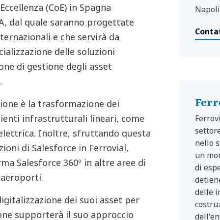
 Eccellenza (CoE) in Spagna
Napoli
, dal quale saranno progettate
Conta
ternazionali e che servirà da
alizzazione delle soluzioni
one di gestione degli asset
.
Ferr
zione è la trasformazione dei
enti infrastrutturali lineari, come
Ferrov
settor
 elettrica. Inoltre, sfruttando questa
nello 
ioni di Salesforce in Ferrovial,
un mon
rma Salesforce 360º in altre aree di
di esp
 aeroporti.
detien
delle i
igitalizzazione dei suoi asset per
costru
zione supporterà il suo approccio
dell'e