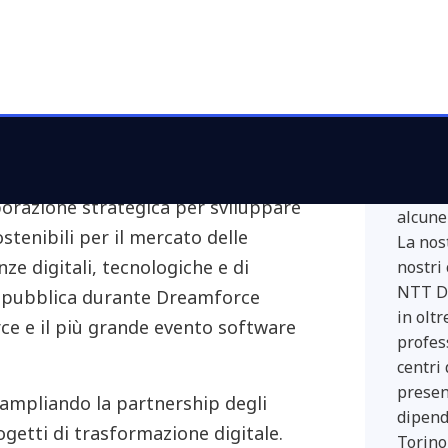
NTT 
NTT DA
 2023
- Ferrovial, operatore globale
multin
 Salesforce, il primo CRM AI al
uno dei
mondia
ew York , NYSE: CRM), e NTT DATA,
dei Se
ettore della consulenza e dei
Securi
borazione strategica per sviluppare
alcune 
stenibili per il mercato delle
La nos
ze digitali, tecnologiche e di
nostri 
NTT DA
sa pubblica durante Dreamforce
in oltr
rce e il più grande evento software
profes
centri
present
 ampliando la partnership degli
dipend
ogetti di trasformazione digitale.
Torino