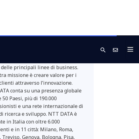
DATA Italia
TA Italia è parte della
azionale giapponese NTT DATA,
 principali player a livello
le nell’ambito della Consulenza e
rvizi IT. Digitale, Consulenza, Cyber
ty e System Integration sono solo
delle principali linee di business.
tra missione è creare valore per i
clienti attraverso l’innovazione.
TA conta su una presenza globale
e 50 Paesi, più di 190.000
sionisti e una rete internazionale di
 di ricerca e sviluppo. NTT DATA è
e in Italia con oltre 6.000
enti e in 11 città: Milano, Roma,
, Treviso, Genova, Bologna, Pisa,