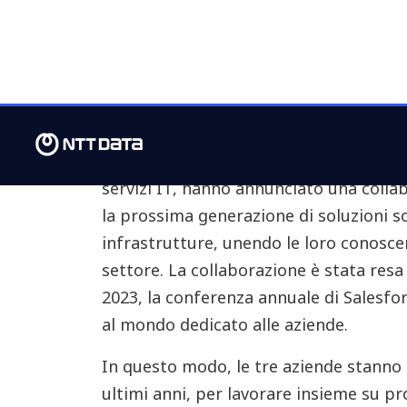
infrastrutture
San Francisco e Milano, 21 settembre
leader nel settore delle infrastrutture,
mondo (quotato alla Borsa Valori di N
multinazionale giapponese leader nel s
servizi IT, hanno annunciato una colla
la prossima generazione di soluzioni so
infrastrutture, unendo le loro conoscen
settore. La collaborazione è stata re
2023, la conferenza annuale di Salesfo
al mondo dedicato alle aziende.
In questo modo, le tre aziende stanno
ultimi anni, per lavorare insieme su pr