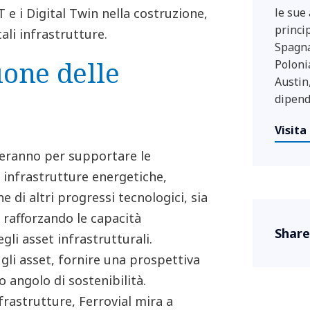
oT e i Digital Twin nella costruzione,
le sue
princi
ali infrastrutture.
Spagna
ione delle
Poloni
Austin,
dipende
Visita 
reranno per supportare le
le infrastrutture energetiche,
ne di altri progressi tecnologici, sia
o, rafforzando le capacità
Share
gli asset infrastrutturali.
 gli asset, fornire una prospettiva
ro angolo di sostenibilità.
frastrutture, Ferrovial mira a