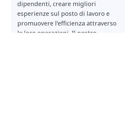
dipendenti, creare migliori
esperienze sul posto di lavoro e
promuovere l’efficienza attraverso
le loro operazioni. Il nostro
modello di innovazione continua
ha fatto progredire il supporto
zero touch con oltre il 65% dei
contatti risolti dall'intelligenza
artificiale e dall'automazione
alimentata da Nucleus, per i nostri
clienti
Tanvir Khan
Chief Digital Officer, NTT DATA Services