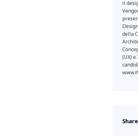
il des
Vengon
presen
Design
della 
Archite
Concep
(UX) e 
candid
www.if
Share