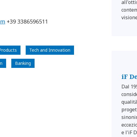
all'ot
contem
visione
om
+39 3386596511
 Products
Tech and Innovation
gn
Banking
iF D
Dal 19
consid
qualit
proget
sinoni
eccezi
e l'iF