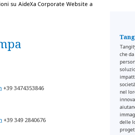
ioni su AideXa Corporate Website a
Tang
ampa
Tangit
che da
person
soluzio
impatt
societ
m
+39 3474353846
nel lo
innova
aiutan
immagi
m
+39 349 2840676
delle l
proget