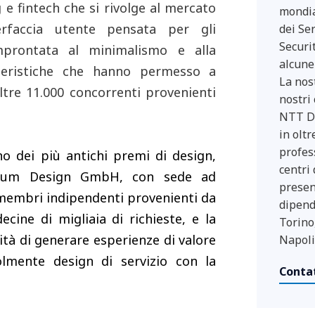
e fintech che si rivolge al mercato
mondia
terfaccia utente pensata per gli
dei Se
Securi
improntata al minimalismo e alla
alcune 
atteristiche che hanno permesso a
La nos
oltre 11.000 concorrenti provenienti
nostri 
NTT DA
in oltr
profes
o dei più antichi premi di design,
centri
 Forum Design GmbH, con sede ad
present
membri indipendenti provenienti da
dipend
ine di migliaia di richieste, e la
Torino
cità di generare esperienze di valore
Napoli
lmente design di servizio con la
Conta