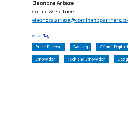
Eleonora Artese
Comin & Partners
eleonora.artese@cominandpartners.c
Article Tags:
Press Release
Banking
CX and Digital
Innovation
Tech and Innovation
Desi