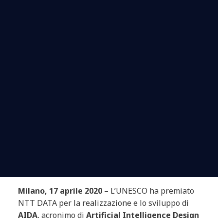
Milano, 17 aprile 2020
– L’UNESCO ha premiato
NTT DATA per la realizzazione e lo sviluppo di
AIDA
, acronimo di
Artificial Intelligence Design