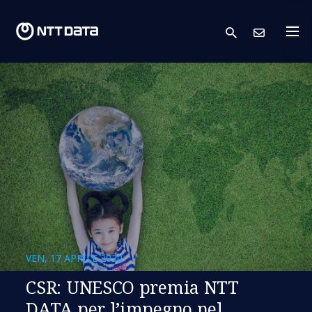
search
Conta
VEN, 17 APRILE 2020
CSR: UNESCO premia NTT
DATA per l’impegno nel