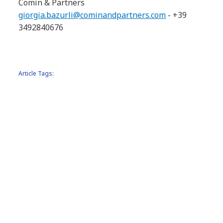
Comin & Partners
giorgia.bazurli@cominandpartners.com
- +39
3492840676
Article Tags:
Press Release
Internet of Things
Sustainability & ESG
Diversity & Inclusion
Tech and Innovation
Innovation