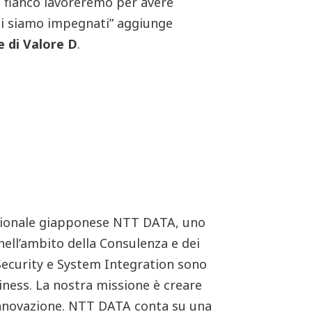
o fianco lavoreremo per avere
cui siamo impegnati” aggiunge
e di Valore D
.
azionale giapponese NTT DATA, uno
 nell’ambito della Consulenza e dei
 Security e System Integration sono
siness. La nostra missione è creare
l’innovazione. NTT DATA conta su una