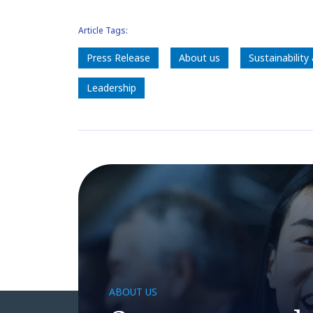
Article Tags:
Press Release
About us
Sustainability
Leadership
ABOUT US