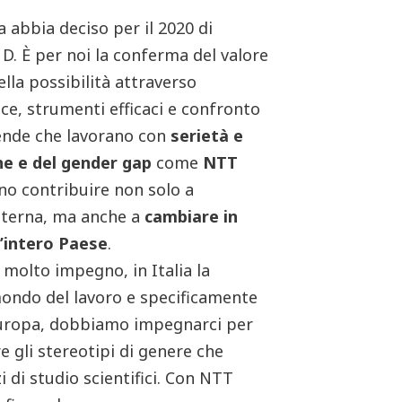
 abbia deciso per il 2020 di
 D. È per noi la conferma del valore
lla possibilità attraverso
ice, strumenti efficaci e confronto
iende che lavorano con
serietà e
ne e del gender gap
come
NTT
o contribuire non solo a
interna, ma anche a
cambiare in
l’intero Paese
.
 molto impegno, in Italia la
mondo del lavoro e specificamente
n Europa, dobbiamo impegnarci per
 gli stereotipi di genere che
 di studio scientifici. Con NTT