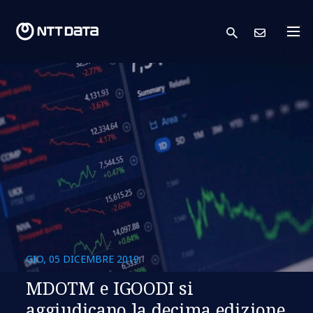
search
Conta
GIO, 05 DICEMBRE 2019
MDOTM e IGOODI si
aggiudicano la decima edizione