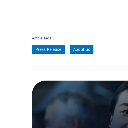
Article Tags:
Press Release
About us