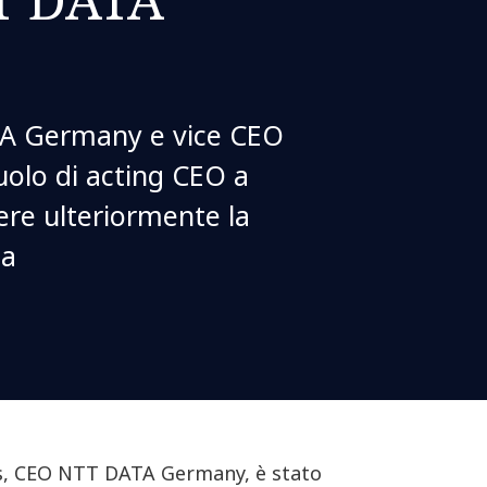
A Germany e vice CEO
olo di acting CEO a
ere ulteriormente la
ea
, CEO NTT DATA Germany, è stato