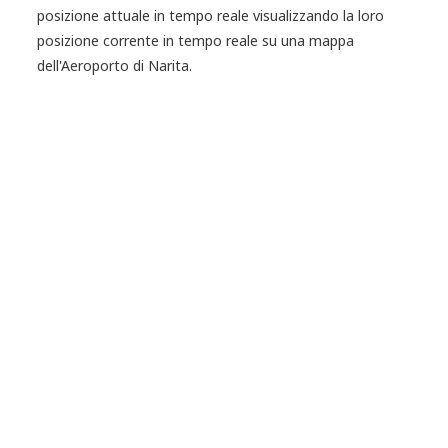
posizione attuale in tempo reale visualizzando la loro
posizione corrente in tempo reale su una mappa
dell'Aeroporto di Narita.
Questa tecnologia della mappa consente di
gerarchizzare mappe esterne e interne per essere
trasmesse e visualizzate senza interruzioni. Questa
tecnologia può generare semplici mappe tridimensionali
combinando i dati delle mappe planari con le
informazioni sull'altezza.
NariNAVI consentirà agli utenti di comprendere in modo
completo la loro posizione attuale e la loro posizione
target visualizzando una mappa tridimensionale intuitiva
e facile da capire per aiutarli, ad esempio, a spostarsi dal
primo piano al quarto piano dell'aeroporto di Narita.