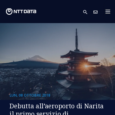
search
Conta
LUN, 08 OTTOBRE 2018
Debutta all’aeroporto di Narita
il primo servizio di