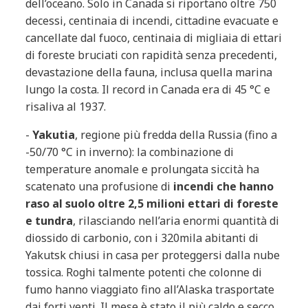
dell’oceano. Solo in Canada si riportano oltre 750
decessi, centinaia di incendi, cittadine evacuate e
cancellate dal fuoco, centinaia di migliaia di ettari
di foreste bruciati con rapidità senza precedenti,
devastazione della fauna, inclusa quella marina
lungo la costa. Il record in Canada era di 45 °C e
risaliva al 1937.
-
Yakutia
, regione più fredda della Russia (fino a
-50/70 °C in inverno): la combinazione di
temperature anomale e prolungata siccità ha
scatenato una profusione di
incendi che hanno
raso al suolo oltre 2,5 milioni ettari di foreste
e tundra
, rilasciando nell’aria enormi quantità di
diossido di carbonio, con i 320mila abitanti di
Yakutsk chiusi in casa per proteggersi dalla nube
tossica. Roghi talmente potenti che colonne di
fumo hanno viaggiato fino all’Alaska trasportate
dai forti venti. Il mese è stato il più caldo e secco