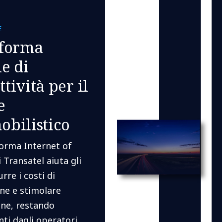
​
aforma
e di
tività per il
e
obilistico
forma Internet of
i Transatel aiuta gli
rre i costi di
ne e stimolare
one, restando
ti dagli operatori