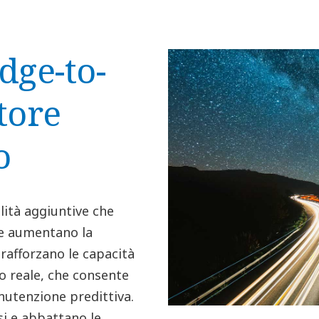
edge-to-
ttore
o
lità aggiuntive che
i e aumentano la
 rafforzano le capacità
po reale, che consente
nutenzione predittiva.
si e abbattano le