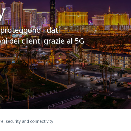
y
d proteggono i dati
ni dei clienti grazie al 5G
re, security and connectivity