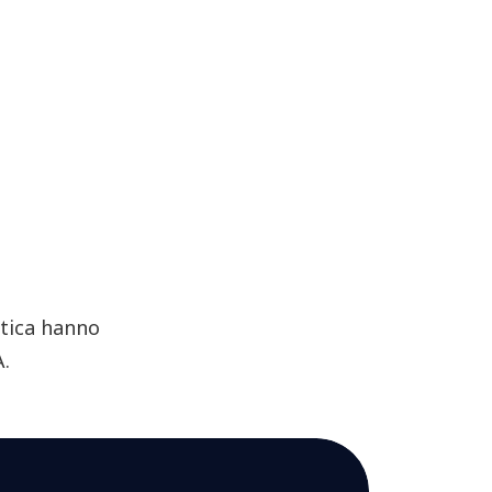
stica hanno
A.