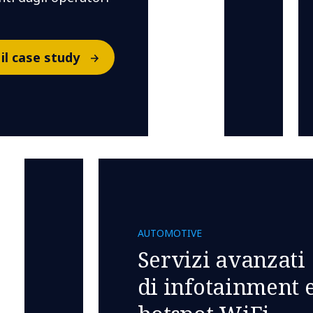
 il case study
​AUTOMOTIVE​
Servizi avanzati
di infotainment 