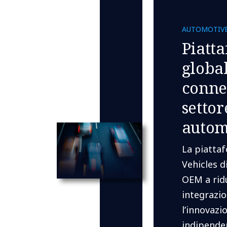
​AUTOMOTIVE
Piatt
global
connet
settor
autom
La piatta
Vehicles d
OEM a ridu
integrazio
l’innovazi
indipenden