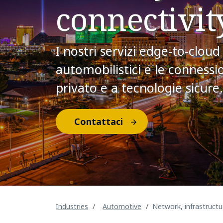
connectivit
I nostri servizi edge-to-clou
automobilistici e le connessio
privato e a tecnologie sicure.
Contattaci
Industries
​Automotive​
​Network, infrastructu