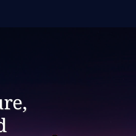
ure,
d