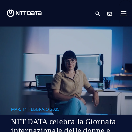
search
Conta
MAR, 11 FEBBRAIO 2025
NTT DATA celebra la Giornata
internazionale delle donne e