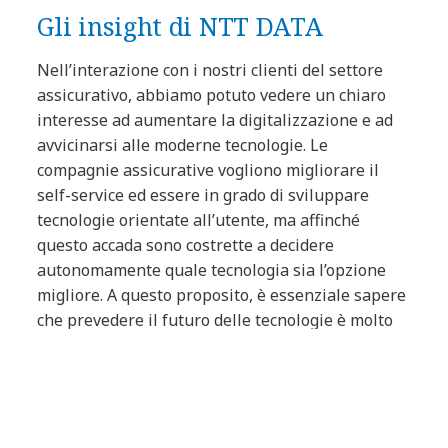
Gli insight di NTT DATA
Nell’interazione con i nostri clienti del settore
assicurativo, abbiamo potuto vedere un chiaro
interesse ad aumentare la digitalizzazione e ad
avvicinarsi alle moderne tecnologie. Le
compagnie assicurative vogliono migliorare il
self-service ed essere in grado di sviluppare
tecnologie orientate all’utente, ma affinché
questo accada sono costrette a decidere
autonomamente quale tecnologia sia l’opzione
migliore. A questo proposito, è essenziale sapere
che prevedere il futuro delle tecnologie è molto
complicato: anche qualora le compagnie
assicurative abbiano selezionato la migliore
scelta disponibile ora, entro cinque anni l’azienda
dovrà confrontarsi con qualcosa che è diventato
obsoleto.