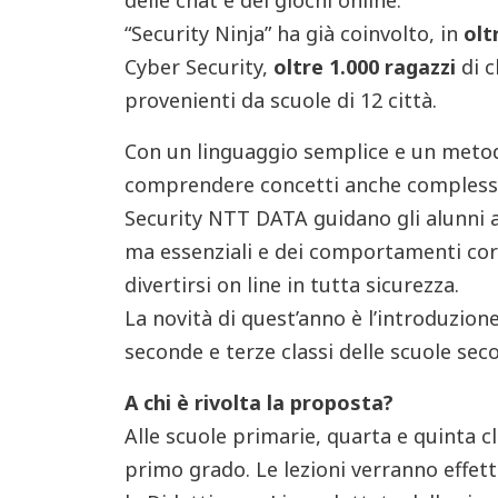
delle chat e dei giochi online.
“Security Ninja” ha già coinvolto, in
olt
Cyber Security,
oltre 1.000 ragazzi
di c
provenienti da scuole di 12 città.
Con un linguaggio semplice e un metod
comprendere concetti anche complessi a
Security NTT DATA guidano gli alunni al
ma essenziali e dei comportamenti cor
divertirsi on line in tutta sicurezza.
La novità di quest’anno è l’introduzion
seconde e terze classi delle scuole sec
A chi è rivolta la proposta?
Alle scuole primarie, quarta e quinta cl
primo grado. Le lezioni verranno effet