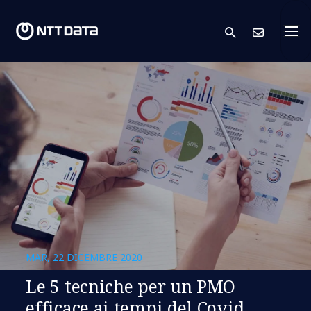
search
Conta
MAR, 22 DICEMBRE 2020
Le 5 tecniche per un PMO
efficace ai tempi del Covid