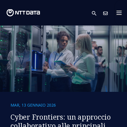
search
Conta
MAR, 13 GENNAIO 2026
Cyber Frontiers: un approccio
collaborativo alle principali