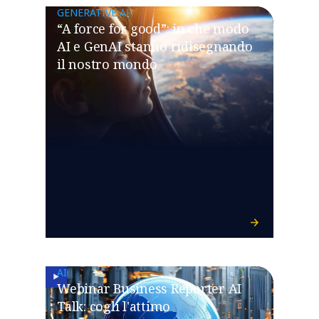
GENERATIVE AI
“A force for good”: in che modo
AI e GenAI stanno ridisegnando
il nostro mondo
AI
Webinar Business Reporter AI
Talk: cogli l'attimo