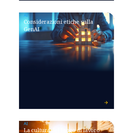
AI
Considerazioni etiche sulla
GenAI
AI
La cultura del luogo di lavoro