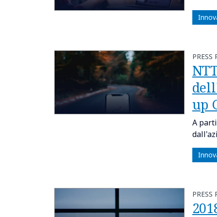
Innov
PRESS 
NTT
dell
up 
A part
dall'az
Innov
PRESS 
201