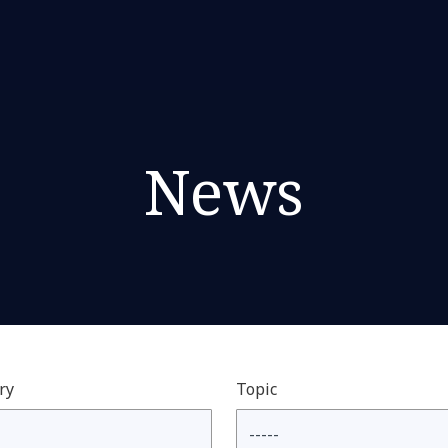
News
ry
Topic