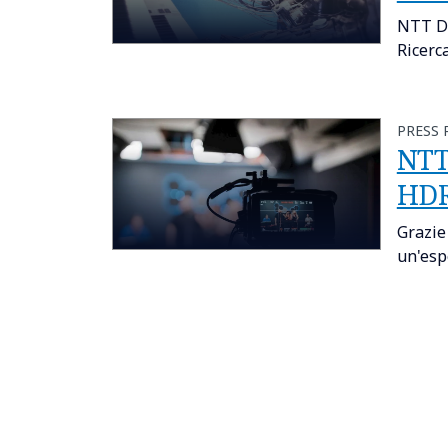
NTT DA
Ricerc
PRESS 
NTT
HDR-
Grazie
un'esp