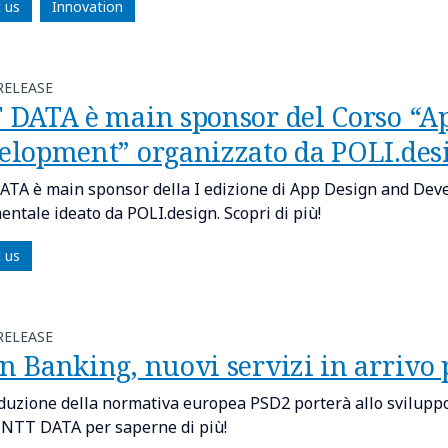
 us
Innovation
RELEASE
 DATA è main sponsor del Corso “A
elopment” organizzato da POLI.des
TA è main sponsor della I edizione di App Design and Deve
entale ideato da POLI.design. Scopri di più!
 us
RELEASE
 Banking, nuovi servizi in arrivo p
oduzione della normativa europea PSD2 porterà allo sviluppo 
 NTT DATA per saperne di più!