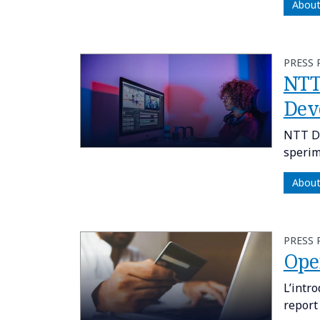
About
PRESS 
NTT
Dev
NTT DA
sperim
About
PRESS 
Open
L’intr
report