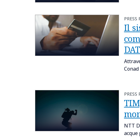
PRESS 
Il s
com
DA
Attrav
Conad d
PRESS 
TIM,
mon
NTT DA
acque 