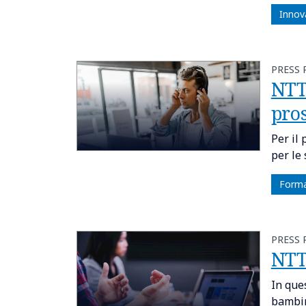
Innov
PRESS 
NTT 
pro
Per il
per le
Forma
PRESS 
NTT
In que
bambin