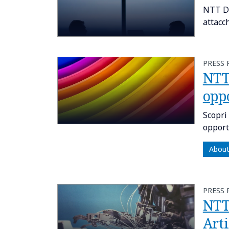
NTT DA
attacch
PRESS 
NTT
opp
Scopri
opport
About
PRESS 
NTT
Arti