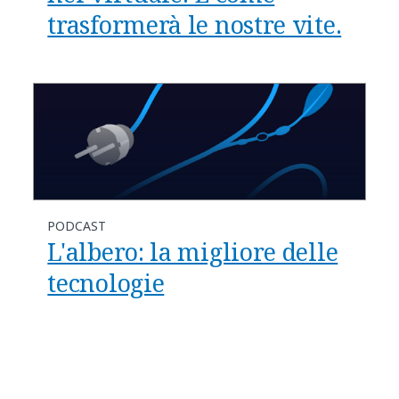
trasformerà le nostre vite.
PODCAST
L'albero: la migliore delle
tecnologie