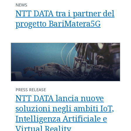
NEWS
NTT DATA tra i partner del
progetto BariMatera5G
PRESS RELEASE
NTT DATA lancia nuove
soluzioni negli ambiti IoT,
Intelligenza Artificiale e
Virtual Reality