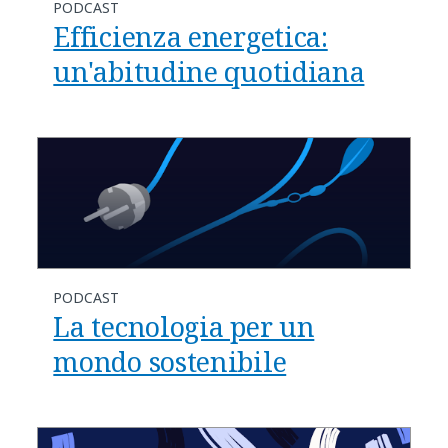
PODCAST
Efficienza energetica:
un'abitudine quotidiana
PODCAST
La tecnologia per un
mondo sostenibile