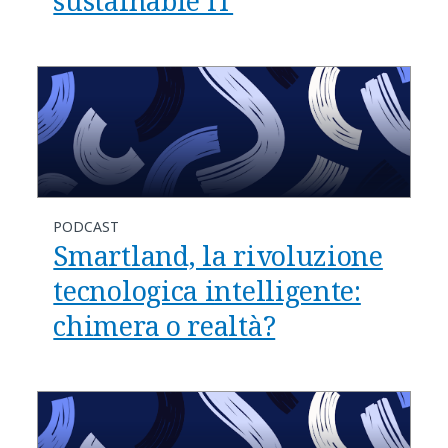
sustainable IT
PODCAST
Smartland, la rivoluzione
tecnologica intelligente:
chimera o realtà?