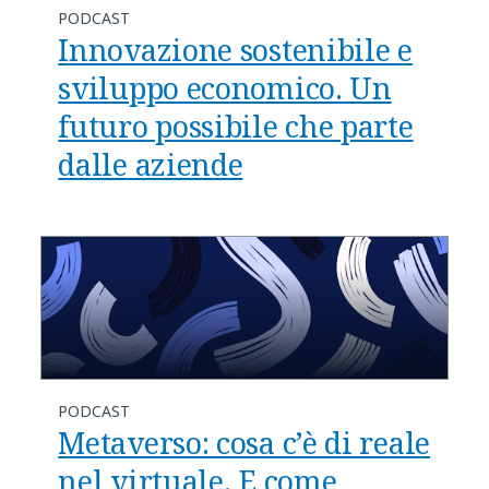
PODCAST
Innovazione sostenibile e
sviluppo economico. Un
futuro possibile che parte
dalle aziende
PODCAST
Metaverso: cosa c’è di reale
nel virtuale. E come