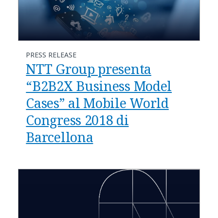
PRESS RELEASE
NTT Group presenta
“B2B2X Business Model
Cases” al Mobile World
Congress 2018 di
Barcellona