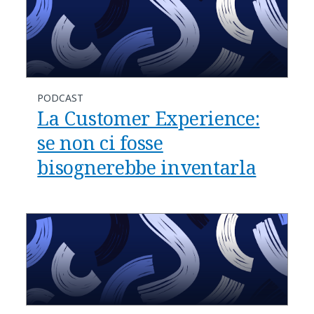
PODCAST
La Customer Experience:
se non ci fosse
bisognerebbe inventarla