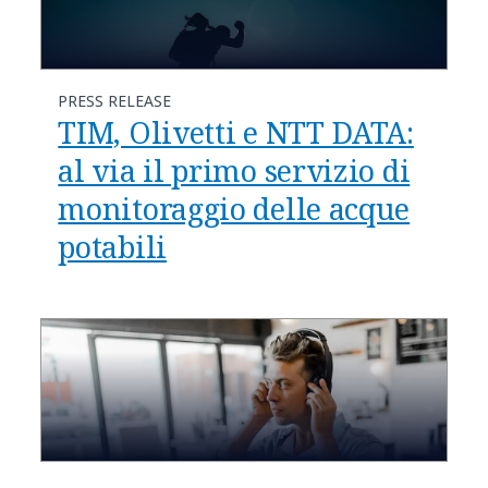
PRESS RELEASE
TIM, Olivetti e NTT DATA:
al via il primo servizio di
monitoraggio delle acque
potabili