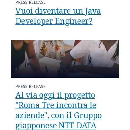
PRESS RELEASE
Vuoi diventare un Java
Developer Engineer?
PRESS RELEASE
Al via oggi il progetto
"Roma Tre incontra le
aziende", con il Gruppo
giapponese NTT DATA