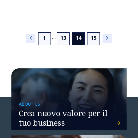
...
(current)
1
13
14
15
NTT DATA lancia nuove
soluzioni negli ambiti IoT,
Intelligenza Artificiale e
Virtual Reality
ABOUT US
Crea nuovo valore per il
tuo business