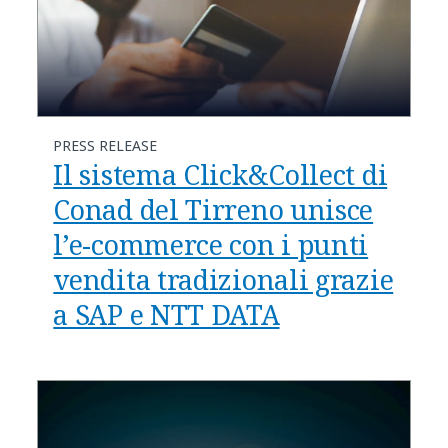
PRESS RELEASE
Il sistema Click&Collect di
Conad del Tirreno unisce
l’e-commerce con i punti
vendita tradizionali grazie
a SAP e NTT DATA