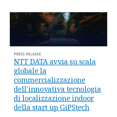
PRESS RELEASE
NTT DATA avvia su scala
globale la
commercializzazione
dell'innovativa tecnologia
di localizzazione indoor
della start up GiPStech