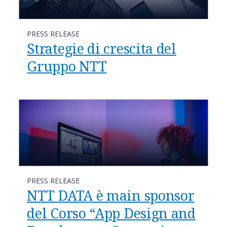
PRESS RELEASE
Strategie di crescita del
Gruppo NTT
PRESS RELEASE
NTT DATA è main sponsor
del Corso “App Design and