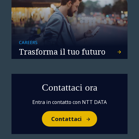
NTT DATA e Spectral Edge
CAREERS
Trasforma il tuo futuro
insieme per portare
un’esperienza HDR-like in
tutte le case
Contattaci ora
Entra in contatto con NTT DATA
Contattaci