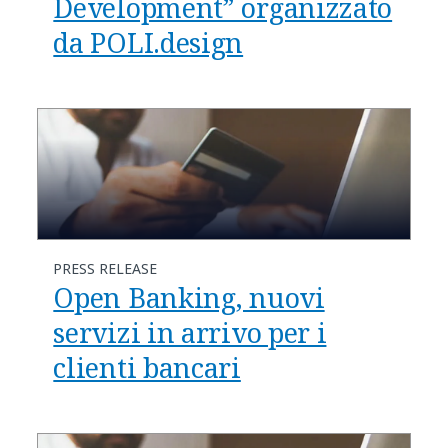
Development” organizzato
da POLI.design
PRESS RELEASE
Open Banking, nuovi
servizi in arrivo per i
clienti bancari